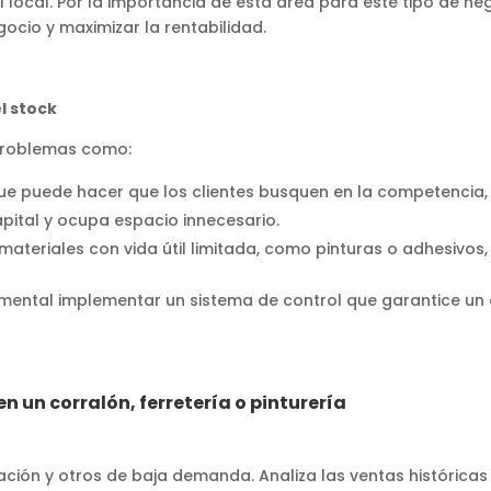
el local. Por la importancia de esta área para este tipo de 
gocio y maximizar la rentabilidad.
l stock
problemas como:
que puede hacer que los clientes busquen en la competencia,
capital y ocupa espacio innecesario.
materiales con vida útil limitada, como pinturas o adhesivos, 
amental implementar un sistema de control que garantice un 
n un corralón, ferretería o pinturería
ción y otros de baja demanda. Analiza las ventas históricas