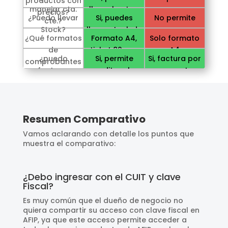
productos con
artículos con
item en cada
manejar cta.
llevar la ctas.
precios?
precios. etc.
factura.
¿Puedo llevar
Si, puedes
No permite
cte.?
ctes. de tus
Stock?
llevar stock de
clientes
¿Qué formatos
Formato A4,
Solo formato
un depósito
de
ticket 80mm,
A4
¿puedo
Si, permite
Si, factura por
comprobantes
ticket 58mm
facturar
editar el
concepto
emite?
conceptos?
concepto al
facturar.
Resumen Comparativo
Vamos aclarando con detalle los puntos que
muestra el comparativo:
¿Debo ingresar con el CUIT y clave
Fiscal?
Es muy común que el dueño de negocio no
quiera compartir su acceso con clave fiscal en
AFIP, ya que este acceso permite acceder a