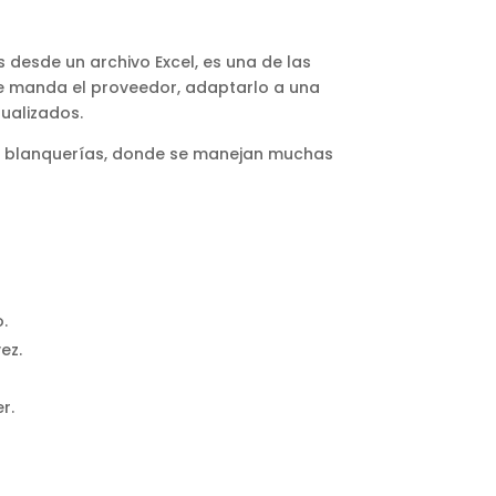
 desde un archivo Excel, es una de las
 te manda el proveedor, adaptarlo a una
tualizados.
s blanquerías, donde se manejan muchas
o.
ez.
r.