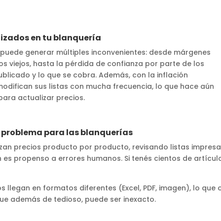
lizados en tu blanquería
a puede generar múltiples inconvenientes: desde márgenes
s viejos, hasta la pérdida de confianza por parte de los
ublicado y lo que se cobra. Además, con la inflación
odifican sus listas con mucha frecuencia, lo que hace aún
para actualizar precios.
 problema para las blanquerías
an precios producto por producto, revisando listas impresas
 es propenso a errores humanos. Si tenés cientos de artícu
 llegan en formatos diferentes (Excel, PDF, imagen), lo que 
que además de tedioso, puede ser inexacto.