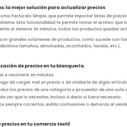
: la mejor solución para actualizar precios
omo Facturalo Simple, que permite importar listas de precios
oblema. Esta funcionalidad te permite tomar el archivo que
amente al sistema. En minutos, todos tus productos quedan ac
s con grandes volúmenes de productos, como sucede con la
distintos tamaños, almohadas, acolchados, fundas, etc.).
ización de precios en tu blanquería
as a resolverlo en minutos.
esgo de cargar mal un precio o de olvidarte de algún artícul
dos los precios de una categoría o proveedor de una sola v
a vez que lo necesites, incluso a diario si fuera necesario.
ios siempre correctos, evitás confusiones o demoras al vende
 precios en tu comercio textil