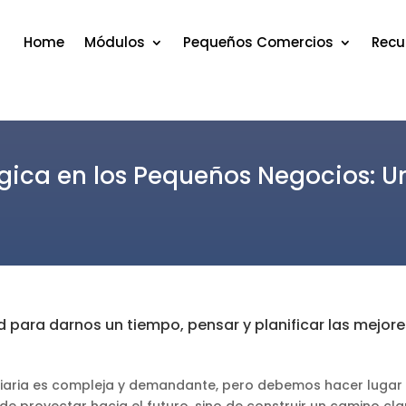
Home
Módulos
Pequeños Comercios
Recu
tégica en los Pequeños Negocios: 
ad para darnos un tiempo, pensar y planificar las mejo
diaria es compleja y demandante, pero debemos hacer lugar 
e proyectar hacia el futuro, sino de construir un camino cla