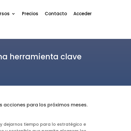
rsos
Precios
Contacto
Acceder
Una herramienta clave
res acciones para los próximos meses.
y dejarnos tiempo para lo estratégico e
ro y sostenible que permita alcanzar los