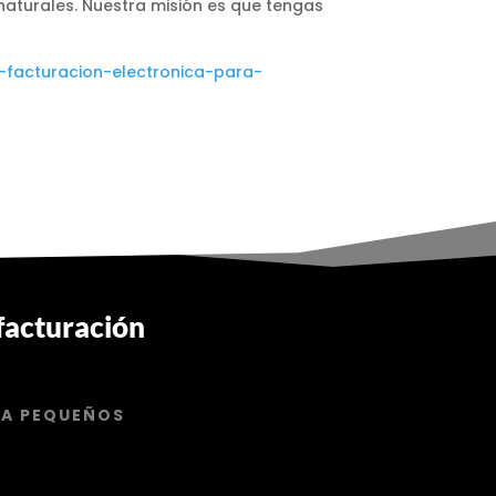
aturales. Nuestra misión es que tengas
e-facturacion-electronica-para-
 facturación
RA PEQUEÑOS