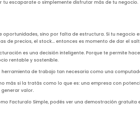
r tu escaparate o simplemente disfrutar más de tu negocio.
oportunidades, sino por falta de estructura. Si tu negocio
stas de precios, el stock… entonces es momento de dar el salt
facturación es una decisión inteligente. Porque te permite h
cio rentable y sostenible.
una herramienta de trabajo tan necesaria como una computado
 más si la tratás como lo que es: una empresa con potenci
 generar valor.
o Facturalo Simple, podés ver una demostración gratuita en s