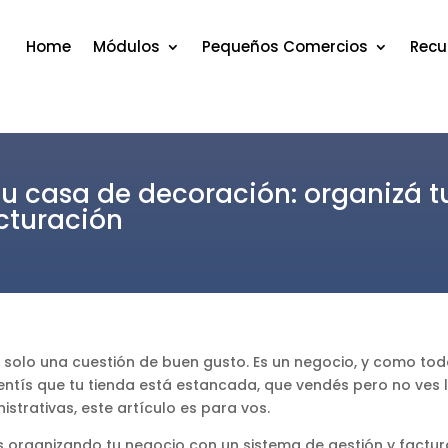
Home
Módulos
Pequeños Comercios
Recu
 casa de decoración: organizá t
acturación
solo una cuestión de buen gusto. Es un negocio, y como todo
ntís que tu tienda está estancada, que vendés pero no ves l
trativas, este artículo es para vos.
organizando tu negocio con un sistema de gestión y factu